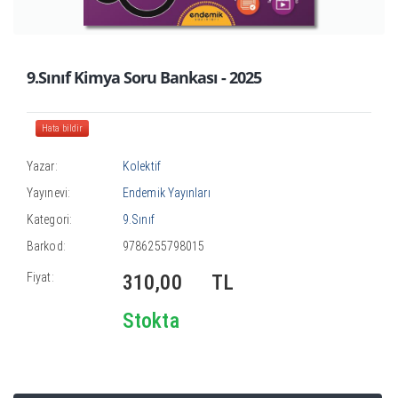
9.Sınıf Kimya Soru Bankası - 2025
Hata bildir
Yazar:
Kolektif
Yayınevi:
Endemik Yayınları
Kategori:
9.Sınıf
Barkod:
9786255798015
Fiyat:
310,00
TL
Stokta